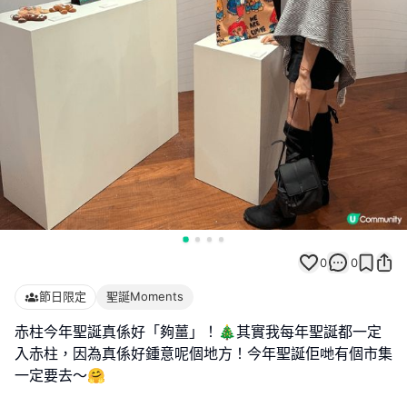
0
0
節日限定
聖誕Moments
赤柱今年聖誕真係好「夠薑」！🎄其實我每年聖誕都一定
入赤柱，因為真係好鍾意呢個地方！今年聖誕佢哋有個市集
一定要去～🤗