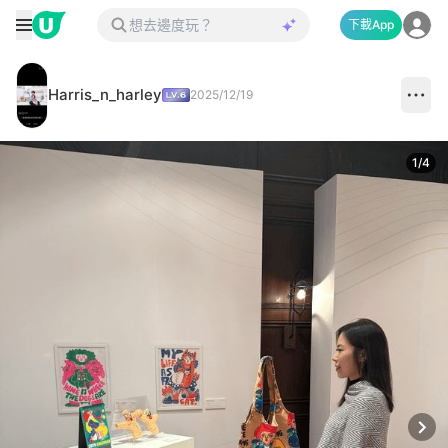
下載App
Harris_n_harley
2025/12/19
1
/
4
Next