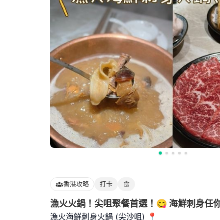
香港攻略
打卡
食
漁火火鍋！尖咀聚餐首選！😋 海鮮刺身任
漁火海鮮刺身火鍋 (尖沙咀) 📍