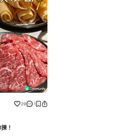
Next slide
29
1
你揀！