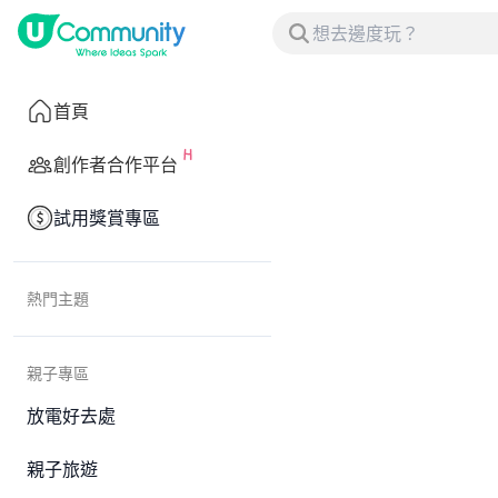
首頁
創作者合作平台
試用獎賞專區
熱門主題
親子專區
放電好去處
親子旅遊