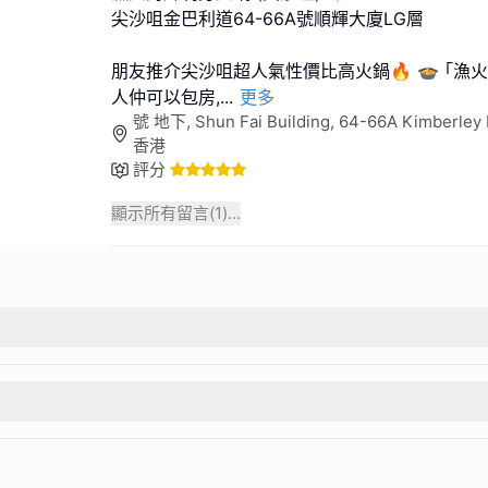
尖沙咀金巴利道64-66A號順輝大廈LG層
朋友推介尖沙咀超人氣性價比高火鍋🔥 🍲 ｢漁
人仲可以包房,
...
更多
號 地下, Shun Fai Building, 64-66A Kimberley R
香港
評分
顯示所有留言(
1
)...