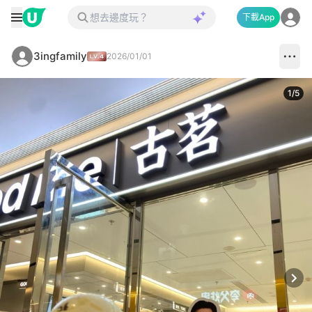
下載App
3ingfamily
2026/01/01
1
/
5
Next