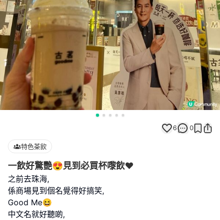
6
0
特色茶飲
一飲好驚艷😍見到必買杯嚟飲❤️
之前去珠海,
係商場見到個名覺得好搞笑,
Good Me😆
中文名就好聽啲,