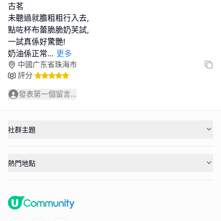
古茗
未聽過就膽粗粗行入去,
點咗杯布蕾脆脆奶芙試,
一試真係好驚艷!
奶油係正常
...
更多
中國广东省珠海市
評分
發表第一個留言...
社群主題
熱門地點