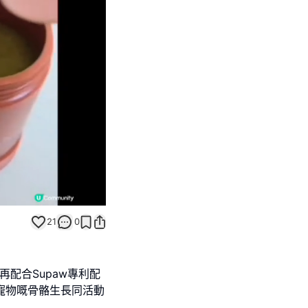
Unmute
21
0
再配合Supaw專利配
輕寵物嘅骨骼生長同活動