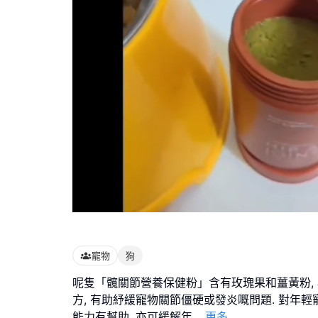
Loaded
:
100.00%
寵物
狗
呢隻「髖關節營養保健粉」含有玫瑰果和薑黃粉, 
方, 有助紓緩寵物關節僵硬或發炎嘅問題. 對年
能力有幫助, 亦可緩解年
...
更多