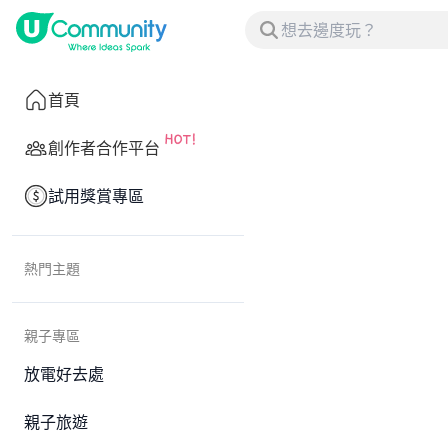
首頁
創作者合作平台
試用獎賞專區
熱門主題
親子專區
放電好去處
親子旅遊