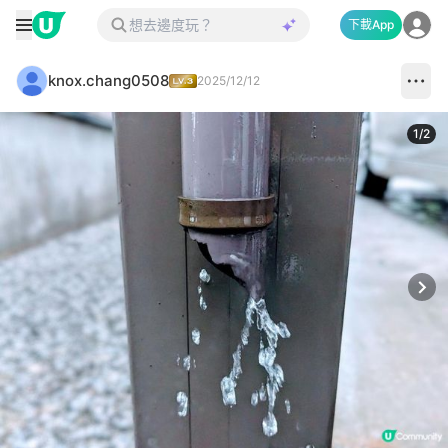
下載App
knox.chang0508
2025/12/12
1
/
2
Next