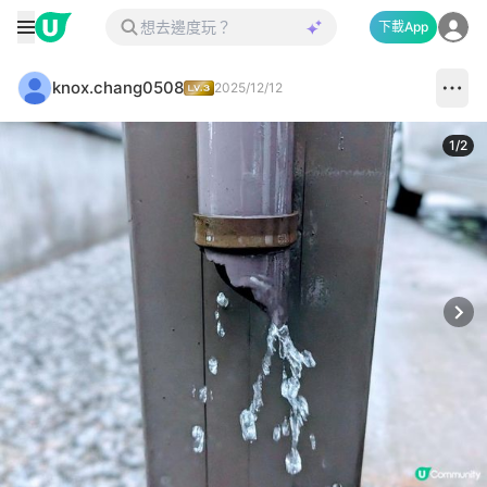
下載App
knox.chang0508
2025/12/12
1
/
2
Next