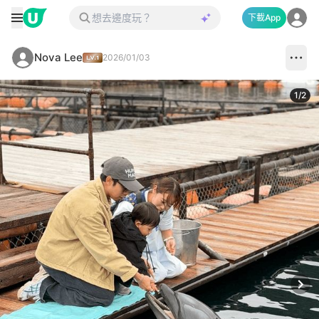
下載App
Nova Lee
2026/01/03
1
/
2
Next