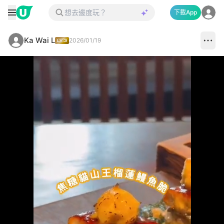
下載App
Ka Wai L
2026/01/19