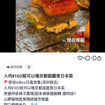
Loaded
:
Unmute
100.00%
6
1
深圳攻略
食
人均¥100就可以喺京都庭園食日本菜
🚩匣倍inBox日風食集(深圳首店)
人均¥100就可以喺京都庭園食日本菜
旁邊仲係鴿子廣場|超多鴿會圍圈轉 識特技‼️
山野植物造景隔絕城市喧囂
門口榻榻米戶
...
更多