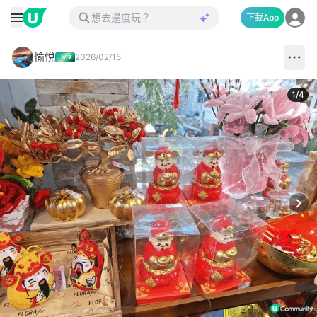
下載App
愉悅
2026/02/15
1
/
4
Next