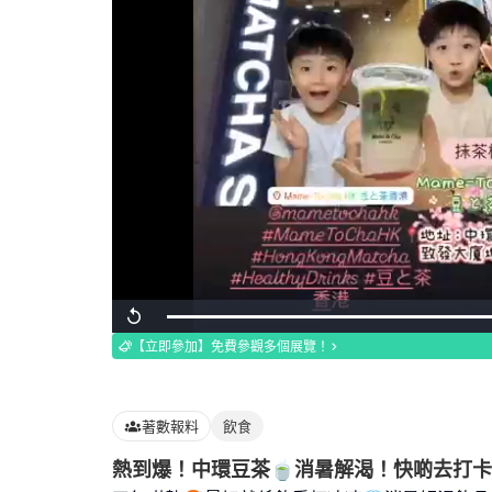
Loaded
:
Replay
100.00%
【立即參加】免費參觀多個展覽！
著數報料
飲食
熱到爆！中環豆茶🍵消暑解渴！快啲去打卡！