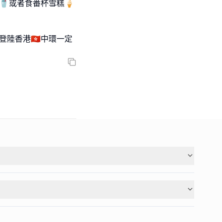
🥤或者食番杯雪糕🍦
陸香港🇭🇰中環一定