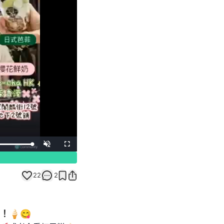
Unmute
Fullscreen
22
2
🍦😋