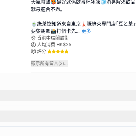
天氣咁熱🥵最好就係飲番杯冰凍🧊消暑解渴飲品
就最適合不過｡
🍵綠茶控知道來自東京🗼嘅綠茶專門店｢豆と茶｣登
要黎朝聖📸打個卡先
...
更多
香港中環閣麟街
人均消費
HK$
25
評分
顯示所有留言(
2
)...