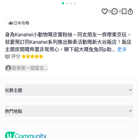
0
0
日本攻略
身為Kanahei小動物嘅忠實粉絲，同女朋友一齊嚟東京玩，
就要預訂同Kanahei系列推出聯乘活動嘅新大谷飯店！飯店
主題房間嘅佈置非常用心，睇下超大嘅兔兔同p助
...
更多
評分
發表第一個留言...
社群主題
熱門地點