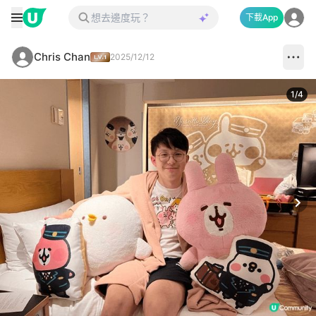
下載App
Chris Chan
2025/12/12
1
/
4
Next