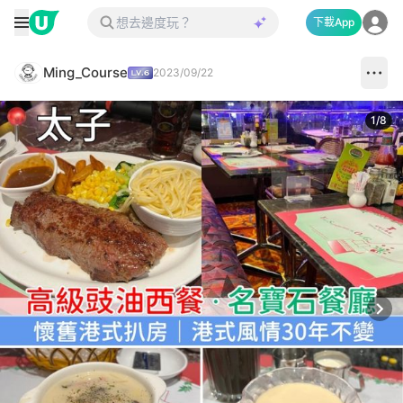
下載App
Ming_Course
2023/09/22
1
/
8
Next