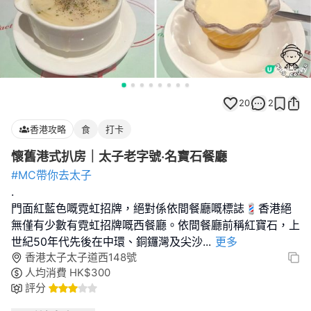
20
2
香港攻略
食
打卡
懷舊港式扒房｜太子老字號‧名寶石餐廳
#MC帶你去太子
.
門面紅藍色嘅霓虹招牌，絕對係依間餐廳嘅標誌💈香港絕
無僅有少數有霓虹招牌嘅西餐廳。依間餐廳前稱紅寶石，上
世紀50年代先後在中環、銅鑼灣及尖沙
...
更多
香港太子太子道西148號
人均消費
HK$
300
評分