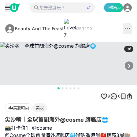
下載App
Beauty And The Feast
2025/12/10
1
/
6
Next
9
0
美妝時尚
美妝
尖沙嘴｜全球首間海外@cosme 旗艦店🌐
📸打卡位1 : @cosme
@Cosme全球首間海外旗艦店🌐嚟咗香港啊🇭🇰樓高3層🏬