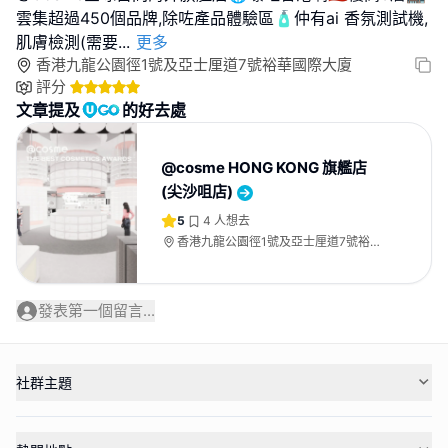
雲集超過450個品牌,除咗產品體驗區🧴仲有ai 香氛測試機,
肌膚檢測(需要
...
更多
香港九龍公園徑1號及亞士厘道7號裕華國際大廈
評分
文章提及
的好去處
@cosme HONG KONG 旗艦店
(尖沙咀店)
5
4
人想去
香港九龍公園徑1號及亞士厘道7號裕華
國際大廈
發表第一個留言...
社群主題