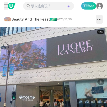
下載App
Beauty And The Feast
2025/12/10
1
/
6
Next