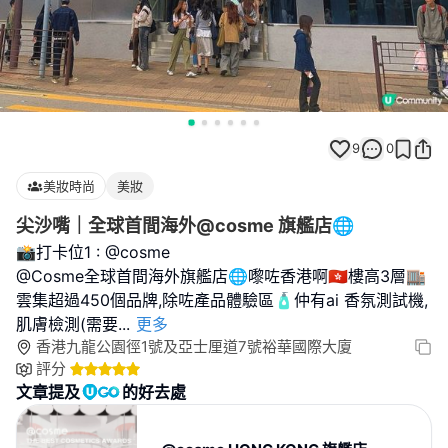
9
0
美妝時尚
美妝
尖沙嘴｜全球首間海外@cosme 旗艦店🌐
📸打卡位1 : @cosme
@Cosme全球首間海外旗艦店🌐嚟咗香港啊🇭🇰樓高3層🏬
雲集超過450個品牌,除咗產品體驗區🧴仲有ai 香氛測試機,
肌膚檢測(需要
...
更多
香港九龍公園徑1號及亞士厘道7號裕華國際大廈
評分
文章提及
的好去處