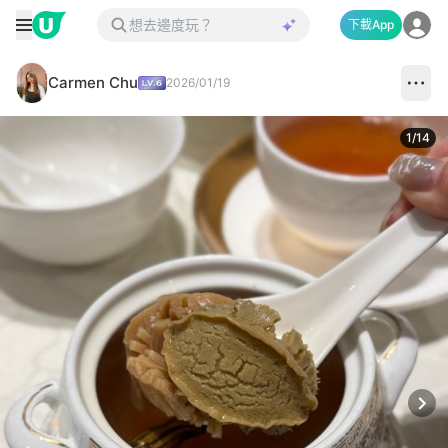
下載App
Carmen Chu
2026/01/19
1
/
14
Next