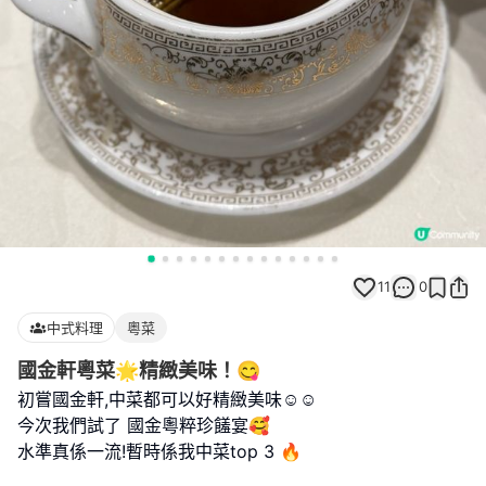
11
0
中式料理
粵菜
國金軒粵菜🌟精緻美味！😋
初嘗國金軒,中菜都可以好精緻美味☺️☺️
今次我們試了 國金粵粹珍饈宴🥰
水準真係一流!暫時係我中菜top 3 🔥