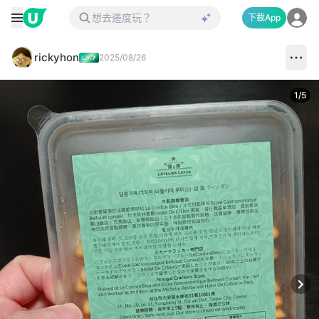
下載App
rickyhon
2025/08/26
1
/
5
Next