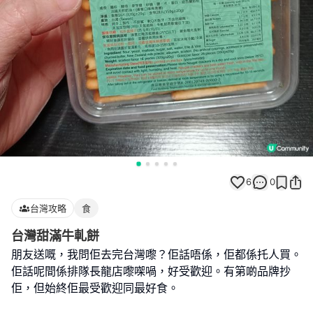
6
0
台灣攻略
食
台灣甜滿牛軋餅
朋友送嘅，我問佢去完台灣嚟？佢話唔係，佢都係托人買。
佢話呢間係排隊長龍店嚟㗎喎，好受歡迎。有第啲品牌抄
佢，但始終佢最受歡迎同最好食。