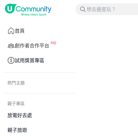
首頁
創作者合作平台
試用獎賞專區
熱門主題
親子專區
放電好去處
親子旅遊