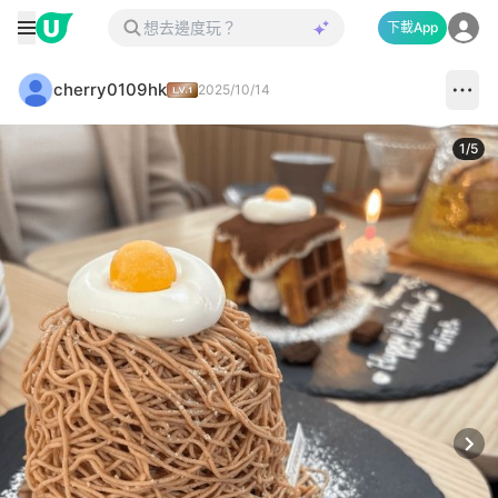
下載App
cherry0109hk
2025/10/14
1
/
5
Next