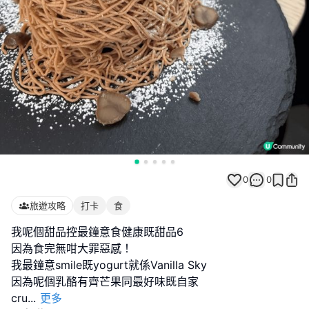
0
0
旅遊攻略
打卡
食
我呢個甜品控最鐘意食健康既甜品6
因為食完無咁大罪惡感！
我最鐘意smile既yogurt就係Vanilla Sky
因為呢個乳酪有齊芒果同最好味既自家
cru
...
更多