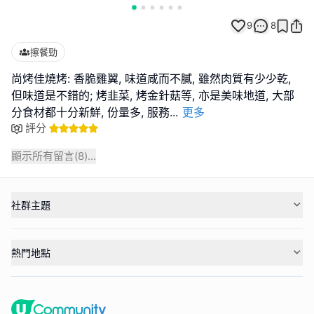
9
8
擦餐勁
尚烤佳燒烤: 香脆雞翼, 味道咸而不膩, 雖然肉質有少少乾,
但味道是不錯的; 烤韭菜, 烤金針菇等, 亦是美味地道, 大部
分食材都十分新鮮, 份量多, 服務
...
更多
評分
顯示所有留言(
8
)...
社群主題
熱門地點