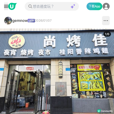
下載App
gemnow
2026/01/07
1
/
6
Next