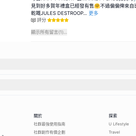
見到好多賀年禮盒已經發有售🤗不過偏偏俾來自比利
乾嘅JULES DESTROOP
...
更多
評分
顯示所有留言(
1
)...
關於
探索
社群最強使用指南
U Lifestyle
社群創作有價企劃
Travel