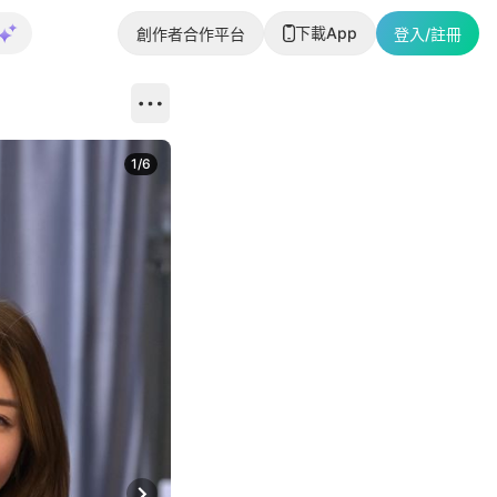
下載App
創作者合作平台
登入/註冊
1
/
6