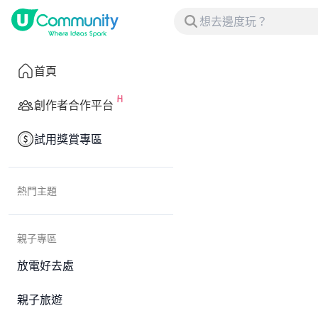
首頁
創作者合作平台
試用獎賞專區
熱門主題
親子專區
放電好去處
親子旅遊