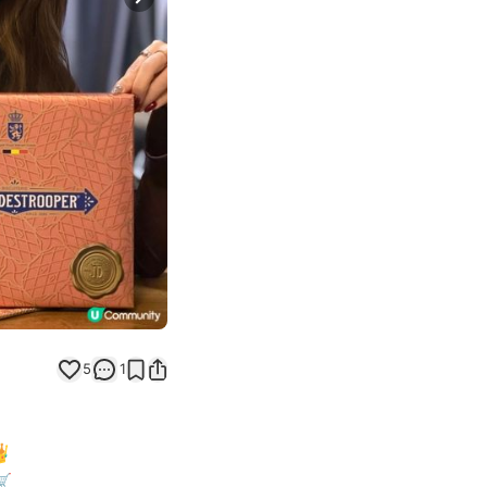
Next slide
5
1

🛒