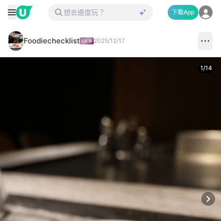
下載App
Foodiechecklist
2025/12/17
1
/
14
Next