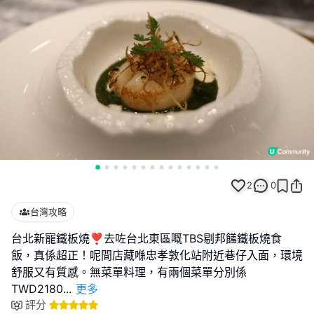
2
0
台灣攻略
台北新寵鐵板燒❣️去咗台北東區嘅TBS剔邦饈鐵板燒食
飯，真係超正！呢間店藏喺忠孝敦化站附近巷仔入面，環境
舒服又有質感。無菜單料理，有兩個菜單分別係
TWD2180
...
更多
評分