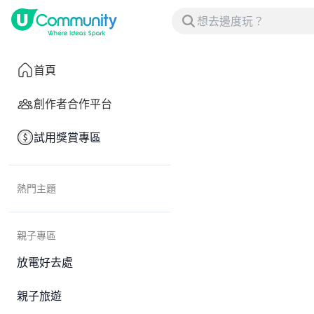
首頁
創作者合作平台
試用獎賞專區
熱門主題
親子專區
放電好去處
親子旅遊