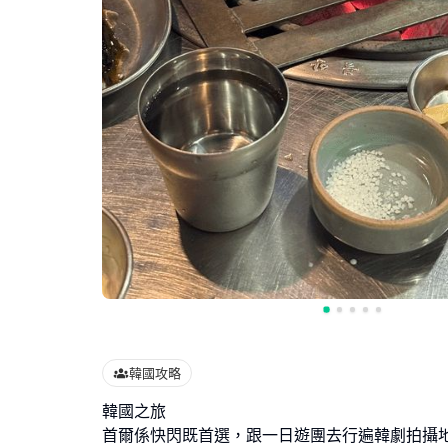
韓國攻略
韓國之旅
首爾係快閃既首選，跟一日遊團去行遍韓劇拍攝