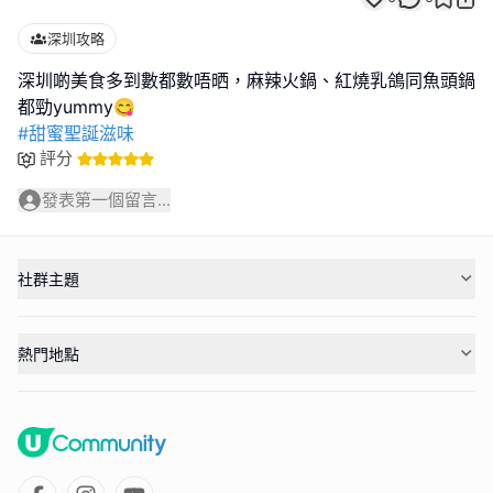
深圳攻略
深圳啲美食多到數都數唔晒，麻辣火鍋、紅燒乳鴿同魚頭鍋
#甜蜜聖誕滋味
評分
發表第一個留言...
社群主題
熱門地點