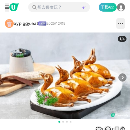
下載App
xypiggy.eat
2025/12/09
1
/
4
Next
0
0