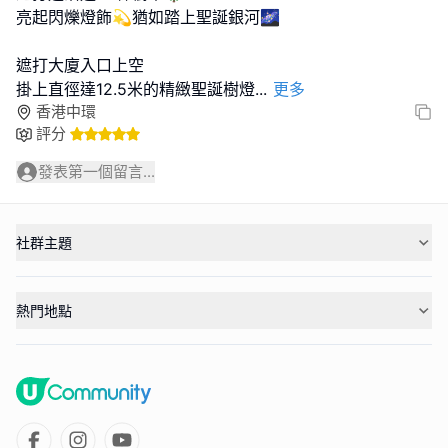
亮起閃爍燈飾💫猶如踏上聖誕銀河🌌
遮打大廈入口上空
掛上直徑達12.5米的精緻聖誕樹燈
...
更多
香港中環
評分
發表第一個留言...
社群主題
熱門地點