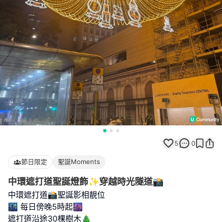
5
0
節日限定
聖誕Moments
中環遮打道聖誕燈飾✨穿越時光隧道📸
中環遮打道📸聖誕影相靚位
🌃 每日傍晚5時起🌆
遮打道沿途30棵樹木🎄