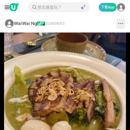
下載App
WaiWai Ng
2026/06/03