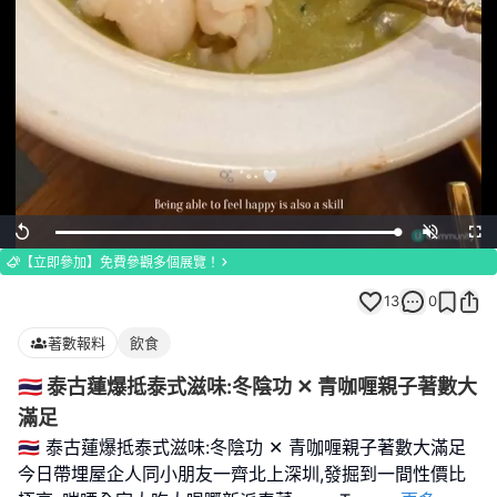
Loaded
:
Replay
Unmute
Full
100.00%
【立即參加】免費參觀多個展覽！
13
0
著數報料
飲食
🇹🇭 泰古蓮爆抵泰式滋味:冬陰功 ✕ 青咖喱親子著數大
滿足
🇹🇭 泰古蓮爆抵泰式滋味:冬陰功 ✕ 青咖喱親子著數大滿足
今日帶埋屋企人同小朋友一齊北上深圳,發掘到一間性價比