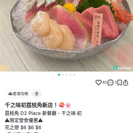
40
3
香港攻略
食
千之味初荔枝角新店！🍣🌸
荔枝角 D2 Place 新餐廳 - 千之味·初
⚠️限定堂食優惠⚠️
花之戀 $6 $6 $6