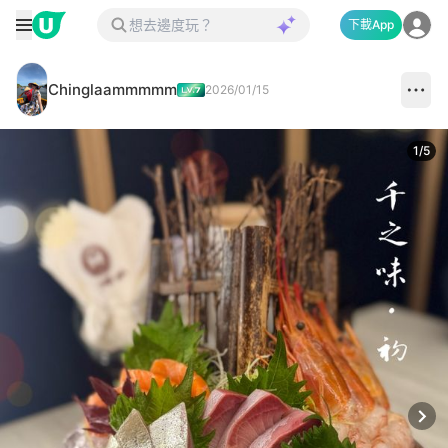
下載App
Chinglaammmmm
2026/01/15
1
/
5
Next