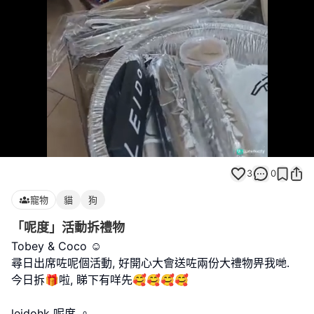
Loaded
:
Unmute
100.00%
3
0
寵物
貓
狗
「呢度」活動拆禮物
Tobey & Coco ☺️
尋日出席咗呢個活動, 好開心大會送咗兩份大禮物畀我哋.
今日拆🎁啦, 睇下有咩先🥰🥰🥰🥰
leidohk 呢度 。