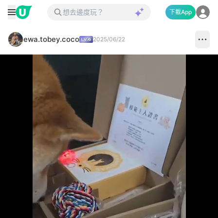
下載App
ewa.tobey.coco
2025/06/22