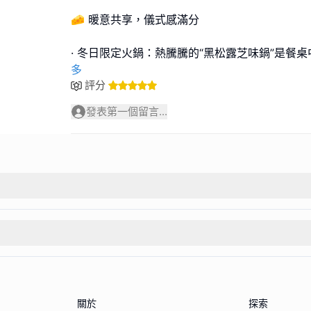
🧀 暖意共享，儀式感滿分
· 冬日限定火鍋：熱騰騰的“黑松露芝味鍋”是餐
多
評分
發表第一個留言...
關於
探索