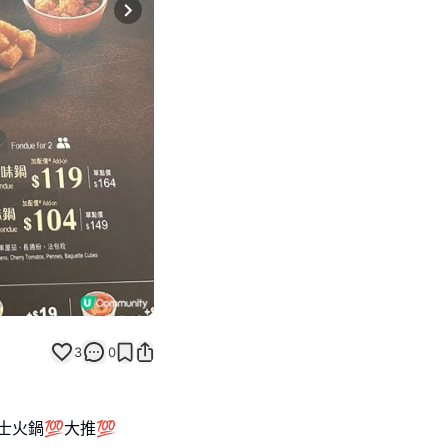
Next slide
3
0
士火鍋💯大推💯