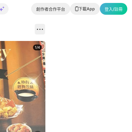
下載App
創作者合作平台
登入/註冊
1
/
4