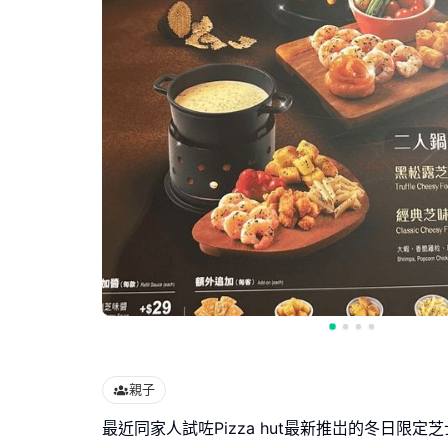
親子
最近同家人試咗Pizza hut最新推岀的冬日限定芝