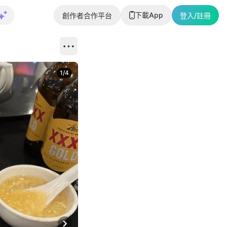
下載App
創作者合作平台
登入/註冊
1
/
4