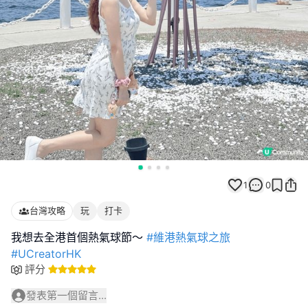
1
0
台灣攻略
玩
打卡
我想去全港首個熱氣球節～
#維港熱氣球之旅
#UCreatorHK
評分
發表第一個留言...