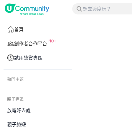
首頁
創作者合作平台
試用獎賞專區
熱門主題
親子專區
放電好去處
親子旅遊