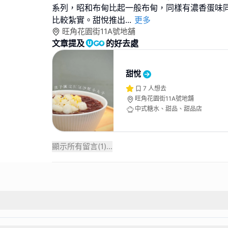
系列，昭和布甸比起一般布甸，同樣有濃香蛋味
比較紮實。甜悅推出
...
更多
旺角花園街11A號地舖
文章提及
的好去處
甜悅
7
人想去
旺角花園街11A號地舖
中式糖水、甜品、甜品店
顯示所有留言(
1
)...