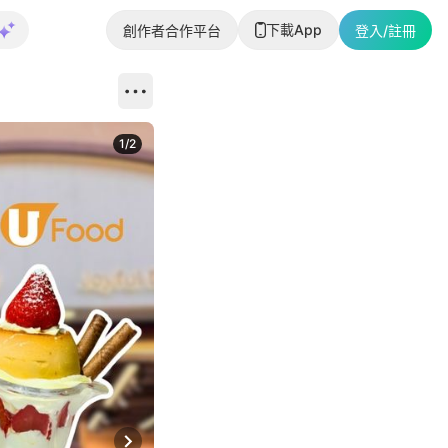
下載App
創作者合作平台
登入/註冊
1
/
2
即睇更多社