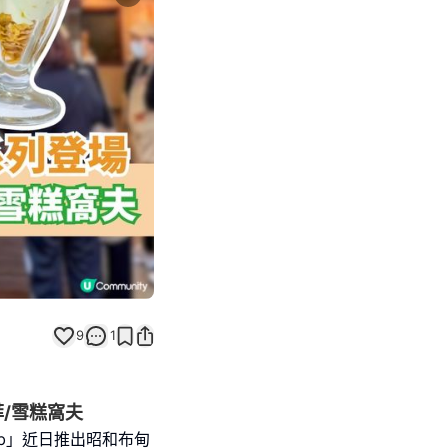
Next slide
返回帖文
9
1
/雪糕窩夫
 Lab」近日推出昭和布甸