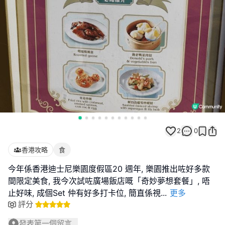
2
0
香港攻略
食
今年係香港迪士尼樂園度假區20 週年, 樂園推出咗好多款
間限定美食, 我今次試咗廣場飯店嘅「奇妙夢想套餐」, 唔
止好味, 成個Set 仲有好多打卡位, 簡直係視
...
更多
評分
發表第一個留言...