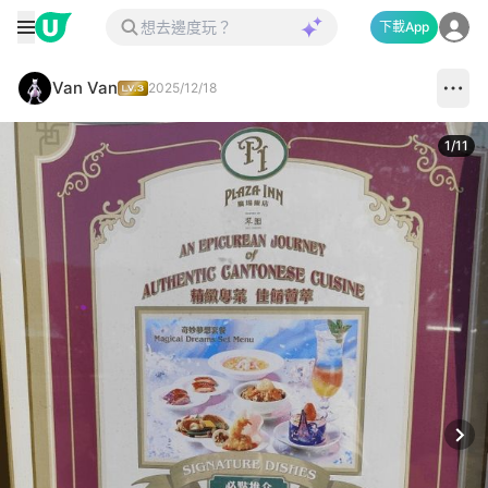
下載App
Van Van
2025/12/18
1
/
11
Next