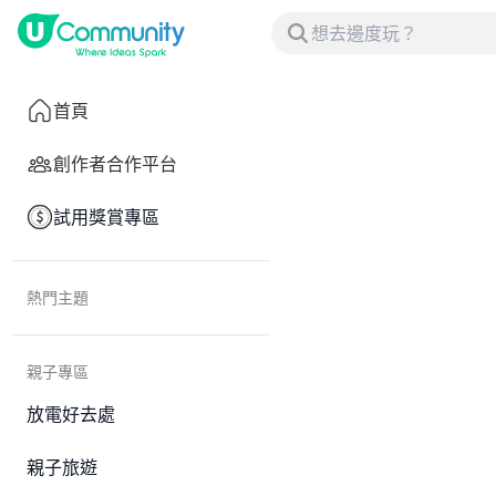
首頁
創作者合作平台
試用獎賞專區
熱門主題
親子專區
放電好去處
親子旅遊