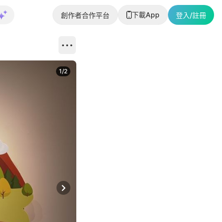
下載App
創作者合作平台
登入/註冊
1
/
2
即睇更多社
Next slide
返回帖文