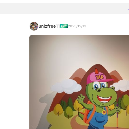
unizfree11
2025/12/13