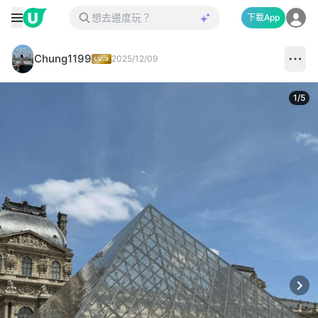
下載App
Chung1199
2025/12/09
1
/
5
Next