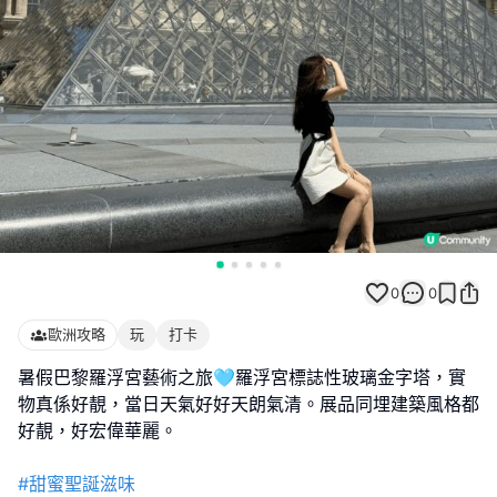
0
0
歐洲攻略
玩
打卡
暑假巴黎羅浮宮藝術之旅🩵羅浮宮標誌性玻璃金字塔，實
物真係好靚，當日天氣好好天朗氣清。展品同埋建築風格都
好靚，好宏偉華麗。
#甜蜜聖誕滋味