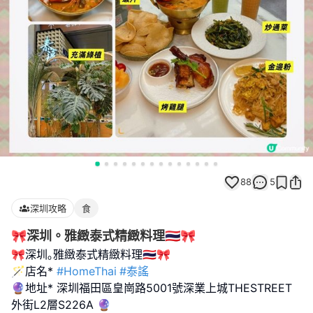
88
5
深圳攻略
食
🎀深圳。雅緻泰式精緻料理🇹🇭🎀
🎀深圳｡雅緻泰式精緻料理🇹🇭🎀
🪄店名*
#HomeThai
#泰謠
🔮地址* 深圳福田區皇崗路5001號深業上城THESTREET
外街L2層S226A 🔮