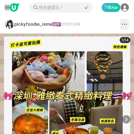
下載App
pickyfoodie_isme
2025/12/09
1
/
14
Next