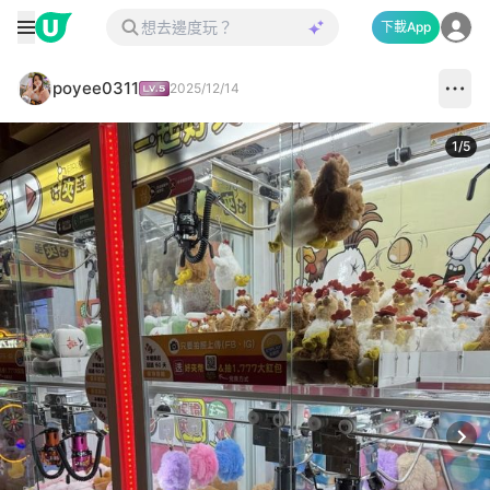
下載App
poyee0311
2025/12/14
1
/
5
Next