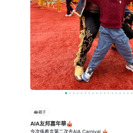
親子
AIA友邦嘉年華🎪
今次係希言第二次去AIA Carnival 🎪