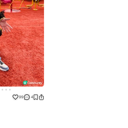
Next slide
99
4