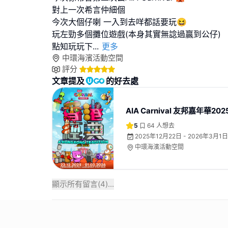
對上一次希言仲細個
今次大個仔喇 一入到去咩都話要玩😆
玩左勁多個攤位遊戲(本身其實無諗過贏到公仔)
點知玩玩下
...
更多
中環海濱活動空間
評分
文章提及
的好去處
AIA Carnival 友邦嘉年華202
5
64
人想去
2025年12月22日 - 2026年3月1日
中環海濱活動空間
顯示所有留言(
4
)...