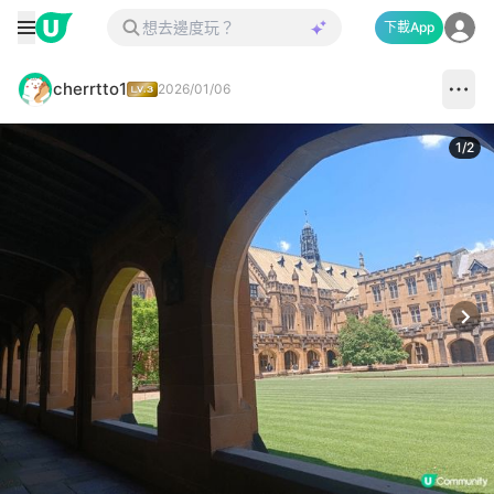
下載App
cherrtto1
2026/01/06
1
/
2
Next