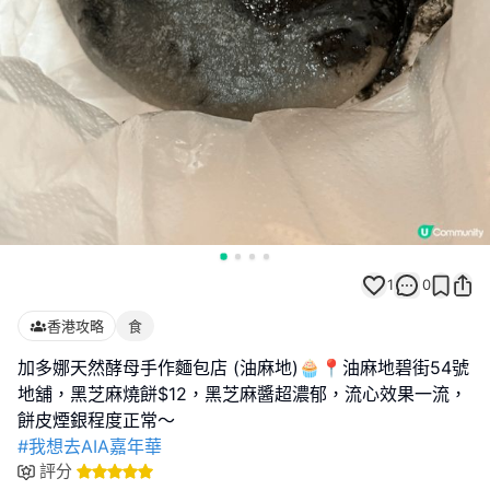
1
0
香港攻略
食
加多娜天然酵母手作麵包店 (油麻地)🧁📍油麻地碧街54號
地舖，黑芝麻燒餅$12，黑芝麻醬超濃郁，流心效果一流，
#我想去AIA嘉年華
評分