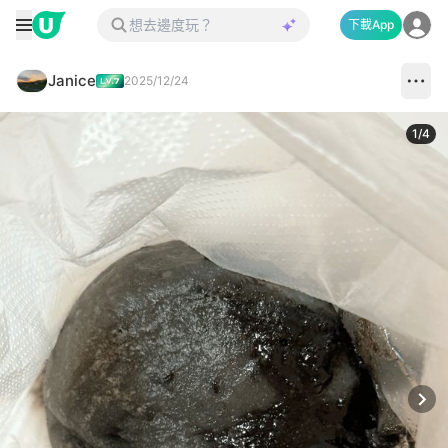
下載App
Janice
2025/12/24
1
/
4
Next