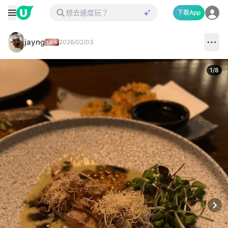
下載App
jayng
2026/02/03
1
/
8
Next