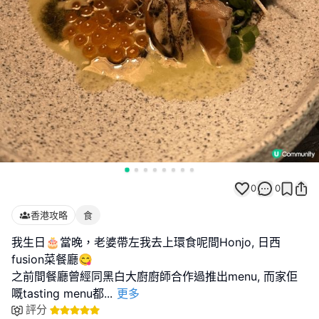
0
0
香港攻略
食
我生日🎂當晚，老婆帶左我去上環食呢間Honjo, 日西
fusion菜餐廳😋
之前間餐廳曾經同黑白大廚廚師合作過推出menu, 而家佢
嘅tasting menu都
...
更多
評分