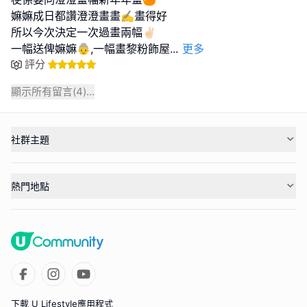
嫲嫲成日都讚澄澄畫畫✍️畫得好
所以今次決定一次過畫兩幅✌🏻
一幅送俾嫲嫲👵,一幅畫黎粉飾屋
...
更多
評分
顯示所有留言(
4
)...
社群主題
熱門地點
下載 U Lifestyle應用程式