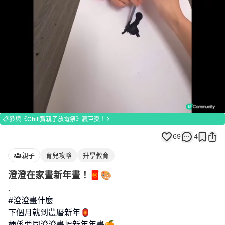
Loaded
:
Unmute
100.00%
參與《Chill賞親子放電祭》贏巨獎！
69
4
親子
育兒攻略
升學教育
澄澄在家畫新年畫！🧧🎨
.
#澄澄畫什麼
下個月就到農曆新年🏮
梗係要同澄澄畫幅新年年畫🍊