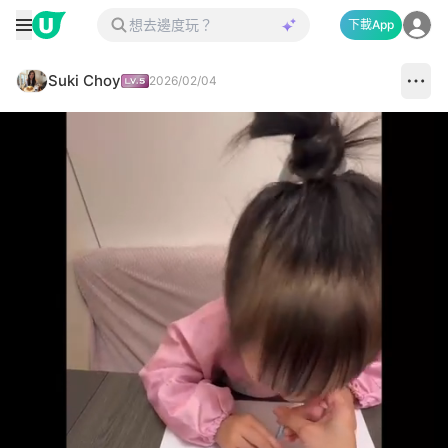
下載App
Suki Choy
2026/02/04