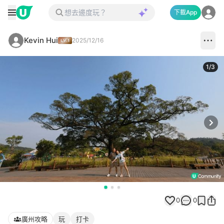
下載App
Kevin Hui
2025/12/16
1
/
3
Next
0
0
廣州攻略
玩
打卡