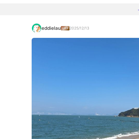
eddielau
2025/12/13