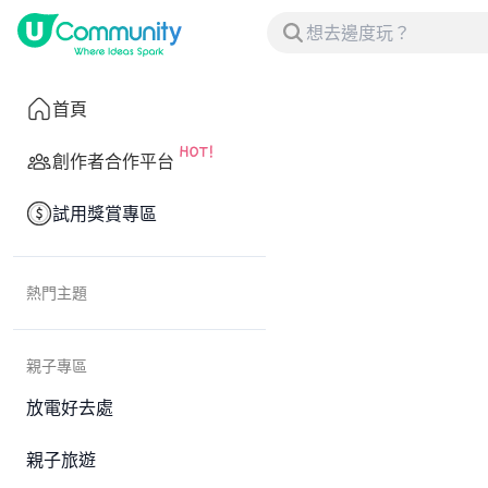
首頁
創作者合作平台
試用獎賞專區
熱門主題
親子專區
放電好去處
親子旅遊