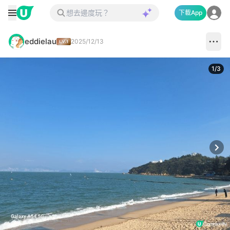
下載App
eddielau
2025/12/13
1
/
3
Next