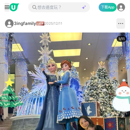
下載App
3ingfamily
2025/12/11
1
/
11
Next