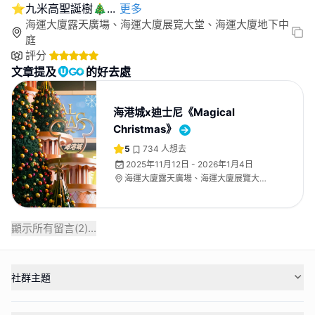
⭐️九米高聖誕樹🎄
...
更多
海運大廈露天廣場、海運大廈展覽大堂、海運大廈地下中
庭
評分
文章提及
的好去處
海港城x迪士尼《Magical
Christmas》
5
734
人想去
2025年11月12日 - 2026年1月4日
海運大廈露天廣場、海運大廈展覽大
堂、海運大廈地下中庭
顯示所有留言(
2
)...
社群主題