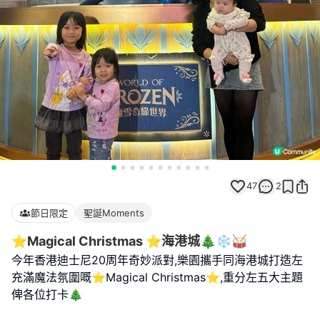
47
2
節日限定
聖誕Moments
⭐️Magical Christmas ⭐️海港城🎄❄️🥁
今年香港迪士尼20周年奇妙派對,樂園攜手同海港城打造左
充滿魔法氛圍嘅⭐️Magical Christmas⭐️,重分左五大主題
俾各位打卡🎄