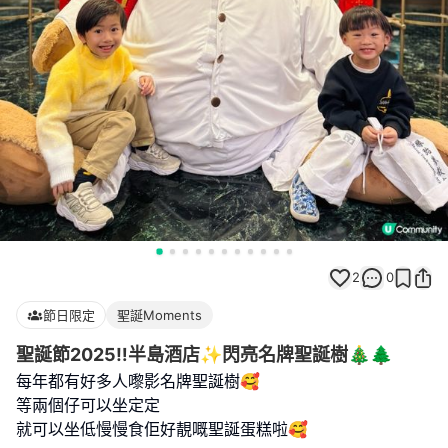
2
0
節日限定
聖誕Moments
聖誕節2025‼️半島酒店✨閃亮名牌聖誕樹🎄🌲
每年都有好多人嚟影名牌聖誕樹🥰
等兩個仔可以坐定定
就可以坐低慢慢食佢好靚嘅聖誕蛋糕啦🥰