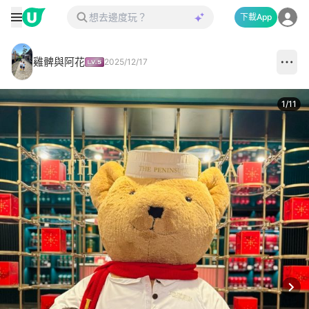
下載App
雞髀與阿花
2025/12/17
1
/
11
Next