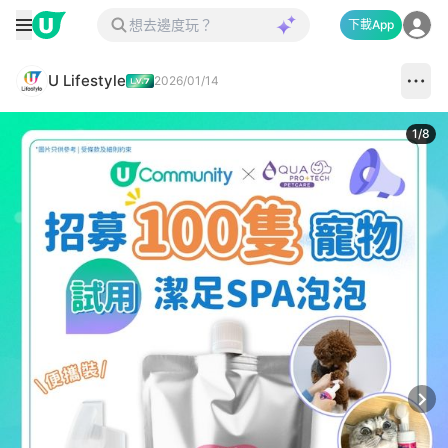
下載App
U Lifestyle
2026/01/14
1
/
8
Next