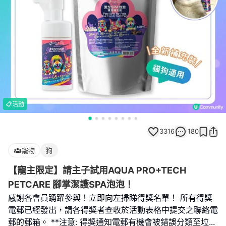
活動
3316
180
寵物
狗
【寵主限定】請主子試用AQUA PRO+TECH
PETCARE 腳掌潔護SPA泡泡！
感謝各會員踴躍參與！立即向左掃睇得獎名單！ 所有得獎
電郵已經發出，請各得獎者查收於活動表格中提交之聯絡電
郵的郵箱。 **注意: 得獎通知電郵有機會被錯誤分類至垃
...