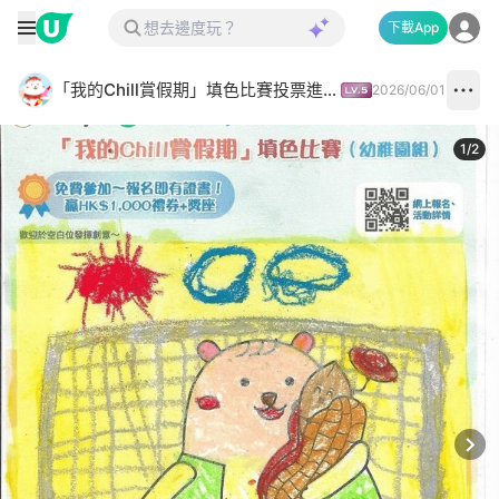
下載App
「我的Chill賞假期」填色比賽投票進行中✅
2026/06/01
1
/
2
Next