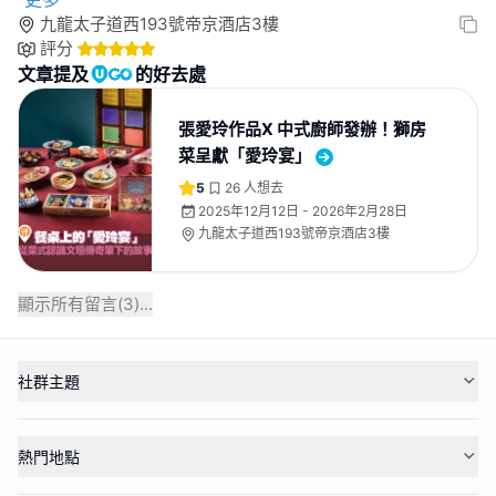
九龍太子道西193號帝京酒店3樓
評分
文章提及
的好去處
張愛玲作品X 中式廚師發辦！獅房
菜呈獻「愛玲宴」
5
26
人想去
2025年12月12日 - 2026年2月28日
九龍太子道西193號帝京酒店3樓
顯示所有留言(
3
)...
社群主題
熱門地點