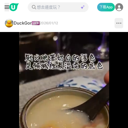
下載App
DuckGor
2026/01/12