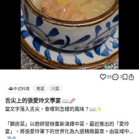
Loaded
:
Unmute
100.00%
26
3
中式料理
粵菜
川菜
舌尖上的張愛玲文學宴 📖🥢
當文字落入舌尖，會嚐到怎樣的風味？📖✨
⠀⠀⠀⠀⠀⠀⠀⠀⠀
「獅房菜」以廚師發辦重新演繹中菜，最近推出的「愛玲
宴」，將張愛玲筆下的世界化為九道精緻篇章。由區域中
...
更多