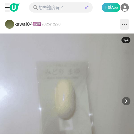
下載App
kawai04
2025/12/20
1
/
4
Next