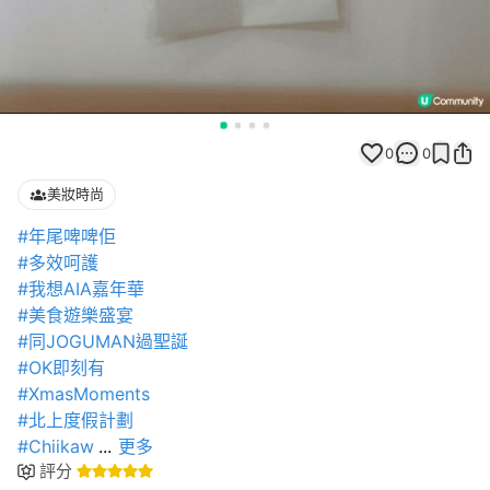
0
0
美妝時尚
#年尾啤啤佢
#多效呵護
#我想AIA嘉年華
#美食遊樂盛宴
#同JOGUMAN過聖誕
#OK即刻有
#XmasMoments
#北上度假計劃
#Chiikaw
...
更多
評分